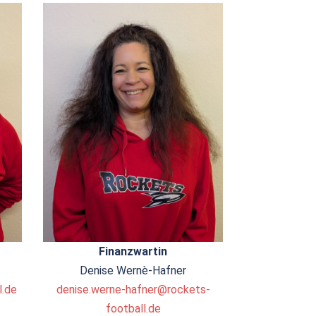
Finanzwartin
Denise Wernè-Hafner
l.de
denise.werne-hafner@rockets-
football.de