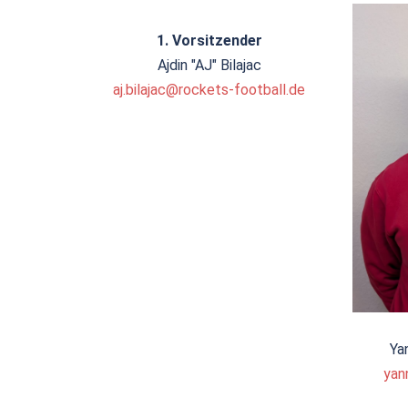
1. Vorsitzender
Ajdin "AJ" Bilajac
aj.bilajac@rockets-football.de
Ya
yan