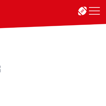
Menü
umschalt
S