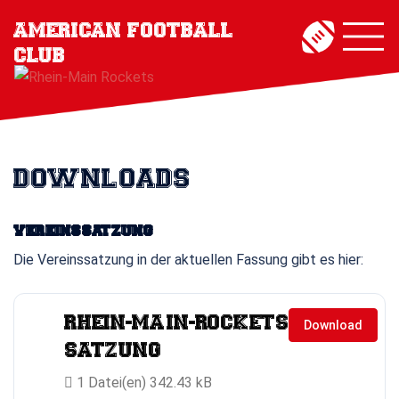
Zum
Menü
Inhalt
umschal
springen
DOWNLOADS
VEREINSSATZUNG
Die Vereinssatzung in der aktuellen Fassung gibt es hier:
RHEIN-MAIN-ROCKETS
Download
SATZUNG
1 Datei(en)
342.43 kB