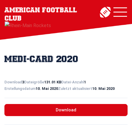
Zum
Menü
Inhalt
umschal
springen
MEDI-CARD 2020
Download
3
Dateigröße
131.01 KB
Datei-Anzahl
1
Erstellungsdatum
10. Mai 2020
Zuletzt aktualisiert
10. Mai 2020
Download